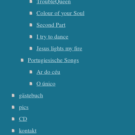
TroubleQueen
Colour of your Soul
Second Part
I try to dance
Jesus lights my fire
Portugiesische Songs
Ar do céu
O único
gästebuch
pics
CD
kontakt