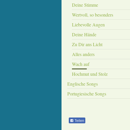
Deine Stimme
Wertvoll, so besonders
Liebevolle Augen
Deine Hände
Zu Dir ans Licht
Alles anders
Wach auf
Hochmut und Stolz
Englische Songs
Portugiesische Songs
Teilen