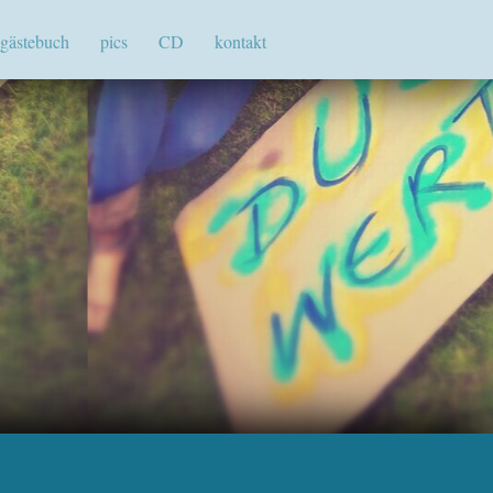
gästebuch
pics
CD
kontakt