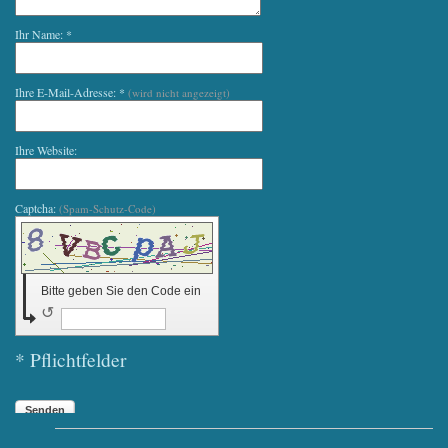
Ihr Name: *
Ihre E-Mail-Adresse: *
(wird nicht angezeigt)
Ihre Website:
Captcha:
(Spam-Schutz-Code)
Bitte geben Sie den Code ein
↺
* Pflichtfelder
Senden